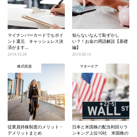
マイナンバーカードでもポイ
知らないなんて恥ずかし
ント還元 キャッシュレス決
い？！お金の用語解説【基礎
済がます...
編】
2019.10.28
2019.08.15
株式投資
マネーケア
従業員持株制度のメリット・
日本と米国株の配当利回りラ
デメリットまとめ
ンキング上位10社 米国株の