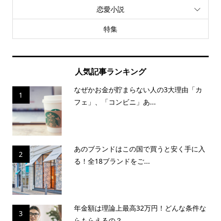
恋愛小説
特集
人気記事ランキング
なぜかお金が貯まらない人の3大理由「カ
1
フェ」、「コンビニ」あ...
あのブランドはこの国で買うと安く手に入
2
る！全18ブランドをご...
年金額は理論上最高32万円！どんな条件な
3
らもらえるの？