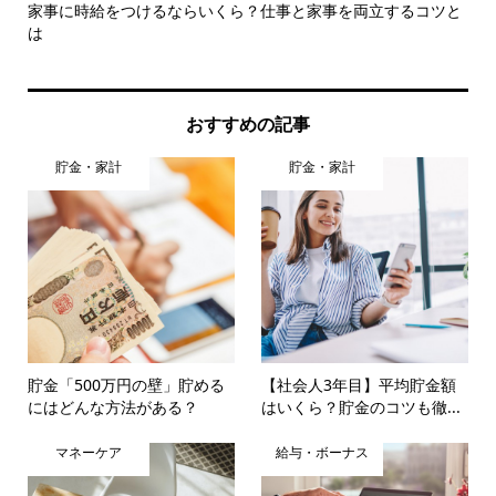
家事に時給をつけるならいくら？仕事と家事を両立するコツと
2
は
おすすめの記事
貯金・家計
貯金・家計
貯金「500万円の壁」貯める
【社会人3年目】平均貯金額
にはどんな方法がある？
はいくら？貯金のコツも徹...
マネーケア
給与・ボーナス