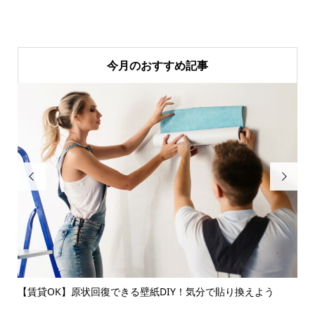
今月のおすすめ記事


説￼
【賃貸OK】原状回復できる壁紙DIY！気分で貼り換えよう
確
ェッ.