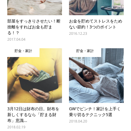
部屋をすっきりさせたい！断
お金を貯めてストレスをため
捨離をすればお金も貯ま
ない節約！3つのポイント
る！？
2016.12.23
2017.04.04
貯金・家計
貯金・家計
3月12日は財布の日。財布を
GWでピンチ！家計を上手く
新しくするなら「貯まる財
乗り切るテクニック5選
布」意識...
2018.04.20
2018.02.19