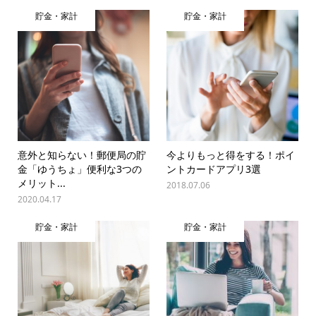
貯金・家計
貯金・家計
意外と知らない！郵便局の貯
今よりもっと得をする！ポイ
金「ゆうちょ」便利な3つの
ントカードアプリ3選
メリット...
2018.07.06
2020.04.17
貯金・家計
貯金・家計