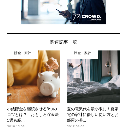
関連記事一覧
貯金・家計
貯金・家計
小銭貯金を継続させる3つの
夏の電気代を最小限に！夏家
コツとは？ おもしろ貯金法
電の家計に優しい使い方とお
5選も紹...
部屋の暑...
2019.12.05
2018.06.02