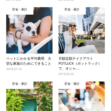
貯金・家計
貯金・家計
ペットにかかる平均費用 大
月額定額テイクアウト
切な家族のためにできること
POTLUCK（ポットラック）
で、オシャ...
2018.07.14
2019.03.20
貯金・家計
貯金・家計