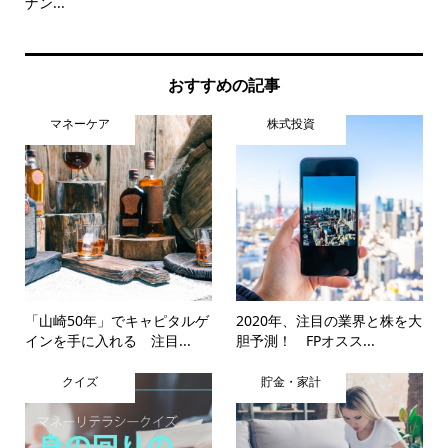
ナン...
行3.
おすすめの記事
マネーケア
株式投資
「山崎50年」でキャピタルゲ
2020年、注目の業界と株を大
インを手に入れる 注目...
胆予測！ FPオスス...
クイズ
貯金・家計