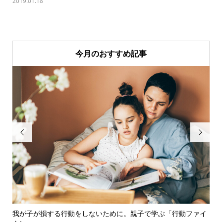
2019.01.18
今月のおすすめ記事


我が子が損する行動をしないために。親子で学ぶ「行動ファイ
銀