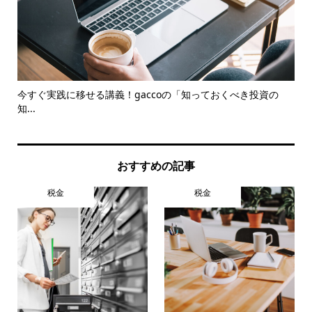
ット
今すぐ実践に移せる講義！gaccoの「知っておくべき投資の
【
知...
おすすめの記事
税金
税金