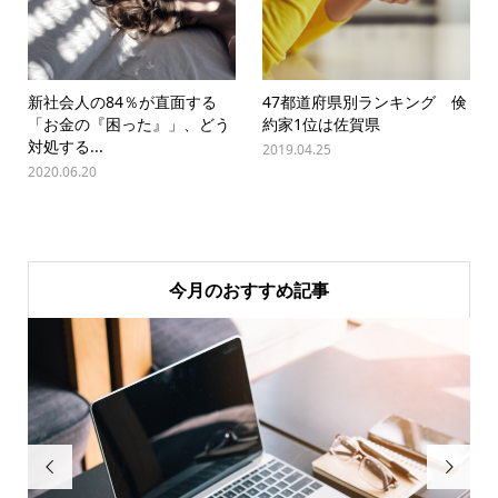
新社会人の84％が直面する
47都道府県別ランキング 倹
「お金の『困った』」、どう
約家1位は佐賀県
対処する...
2019.04.25
2020.06.20
今月のおすすめ記事

