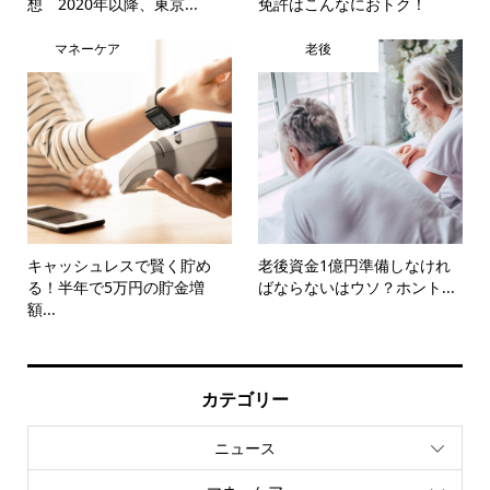
想 2020年以降、東京...
免許はこんなにおトク！
マネーケア
老後
キャッシュレスで賢く貯め
老後資金1億円準備しなけれ
る！半年で5万円の貯金増
ばならないはウソ？ホント...
額...
カテゴリー
ニュース