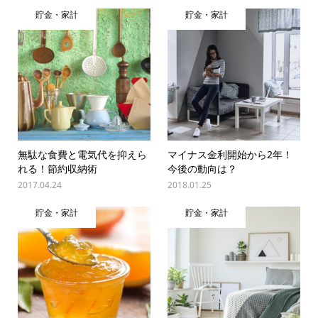
貯金・家計
貯金・家計
無駄な食費と電気代を抑えら
マイナス金利開始から2年！
れる！節約収納術
今後の動向は？
2017.04.24
2018.01.25
貯金・家計
貯金・家計