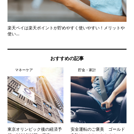
楽天ペイは楽天ポイントが貯めやすく使いやすい！メリットや
ス
使い...
おすすめの記事
マネーケア
貯金・家計
東京オリンピック後の経済予
安全運転のご褒美 ゴールド