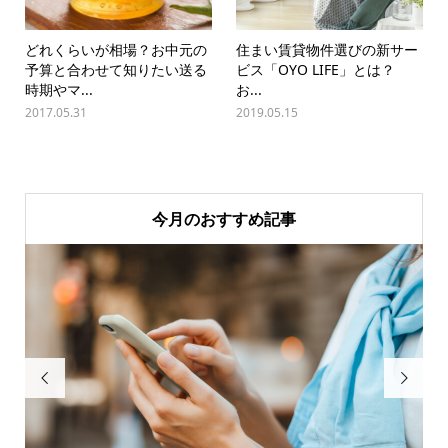
どれくらいが相場？お中元の
住まい賃貸物件選びの新サー
予算と合わせて知りたい送る
ビス「OYO LIFE」とは？
時期やマ...
お...
2017.05.31
2019.05.15
今月のおすすめ記事

