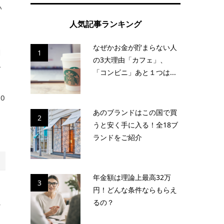
い
人気記事ランキング
う
なぜかお金が貯まらない人
関
1
の3大理由「カフェ」、
で
「コンビニ」あと１つは...
ス
0
あのブランドはこの国で買
2
うと安く手に入る！全18ブ
ランドをご紹介
年金額は理論上最高32万
3
お
円！どんな条件ならもらえ
るの？
の