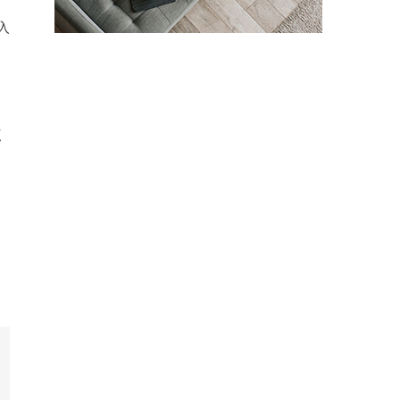
入
る
く
約