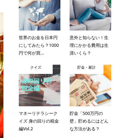
世界のお金を日本円
意外と知らない！生
にしてみたら？1000
理にかかる費用は生
円で何が買...
涯いくら？
クイズ
貯金・家計
マネーリテラシーク
貯金「500万円の
イズ 身の回りの税金
壁」貯めるにはどん
編Vol.2
な方法がある？