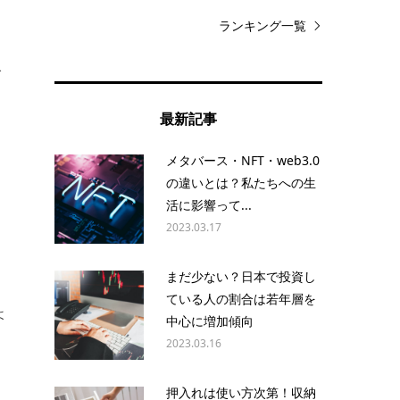
ランキング一覧
で
も
最新記事
メタバース・NFT・web3.0
の違いとは？私たちへの生
活に影響って...
2023.03.17
まだ少ない？日本で投資し
ている人の割合は若年層を
よ
中心に増加傾向
2023.03.16
押入れは使い方次第！収納