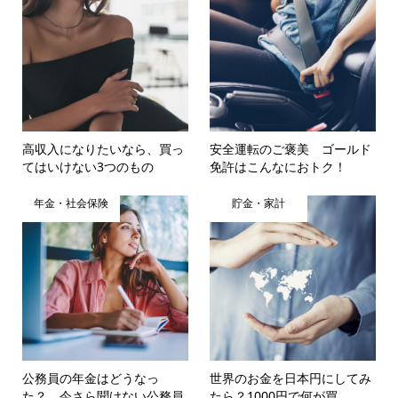
高収入になりたいなら、買っ
安全運転のご褒美 ゴールド
てはいけない3つのもの
免許はこんなにおトク！
年金・社会保険
貯金・家計
公務員の年金はどうなっ
世界のお金を日本円にしてみ
た？ 今さら聞けない公務員
たら？1000円で何が買...