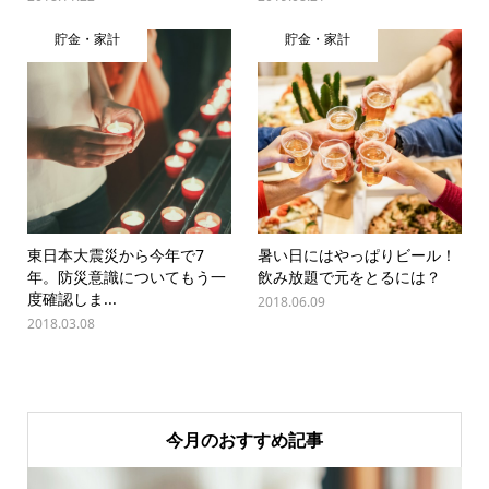
貯金・家計
貯金・家計
東日本大震災から今年で7
暑い日にはやっぱりビール！
年。防災意識についてもう一
飲み放題で元をとるには？
度確認しま...
2018.06.09
2018.03.08
今月のおすすめ記事