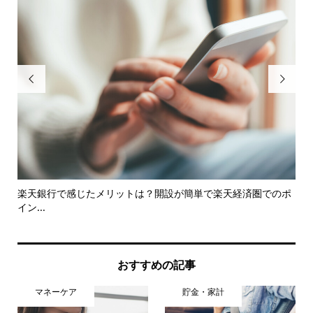


えの
楽天銀行で感じたメリットは？開設が簡単で楽天経済圏でのポ
小
イン...
体験.
おすすめの記事
マネーケア
貯金・家計