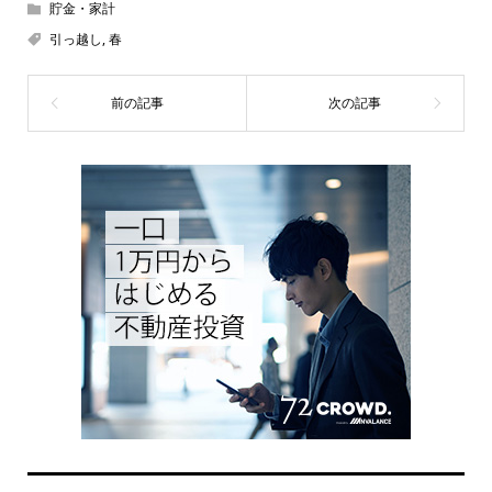
貯金・家計
引っ越し
,
春