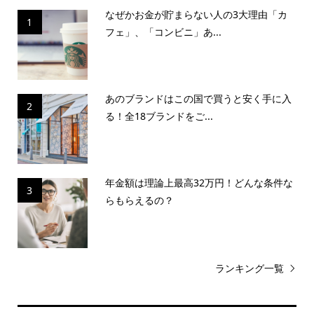
なぜかお金が貯まらない人の3大理由「カ
1
フェ」、「コンビニ」あ...
あのブランドはこの国で買うと安く手に入
2
る！全18ブランドをご...
年金額は理論上最高32万円！どんな条件な
3
らもらえるの？
ランキング一覧