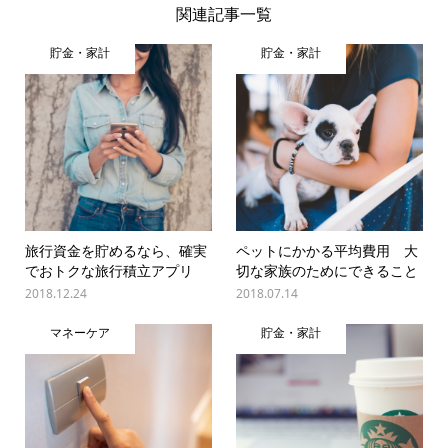
関連記事一覧
貯金・家計
貯金・家計
旅行資金を貯めるなら、確実
ペットにかかる平均費用 大
でおトクな旅行積立アプリ
切な家族のためにできること
2018.12.24
2018.07.14
マネーケア
貯金・家計