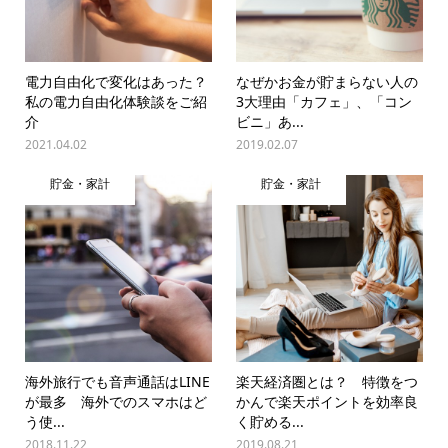
電力自由化で変化はあった？
なぜかお金が貯まらない人の
私の電力自由化体験談をご紹
3大理由「カフェ」、「コン
介
ビニ」あ...
2021.04.02
2019.02.07
貯金・家計
貯金・家計
海外旅行でも音声通話はLINE
楽天経済圏とは？ 特徴をつ
が最多 海外でのスマホはど
かんで楽天ポイントを効率良
う使...
く貯める...
2018.11.22
2019.08.21