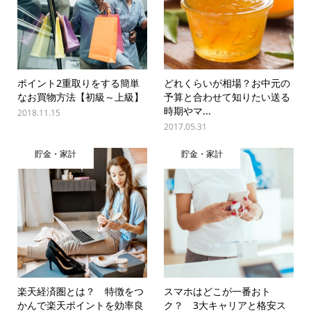
ポイント2重取りをする簡単
どれくらいが相場？お中元の
なお買物方法【初級～上級】
予算と合わせて知りたい送る
時期やマ...
2018.11.15
2017.05.31
貯金・家計
貯金・家計
楽天経済圏とは？ 特徴をつ
スマホはどこが一番おト
かんで楽天ポイントを効率良
ク？ 3大キャリアと格安ス