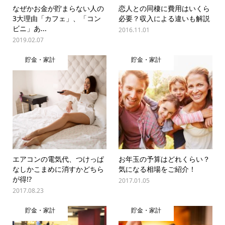
なぜかお金が貯まらない人の
恋人との同棲に費用はいくら
3大理由「カフェ」、「コン
必要？収入による違いも解説
ビニ」あ...
2016.11.01
2019.02.07
貯金・家計
貯金・家計
エアコンの電気代、つけっぱ
お年玉の予算はどれくらい？
なしかこまめに消すかどちら
気になる相場をご紹介！
が得!?
2017.01.05
2017.08.23
貯金・家計
貯金・家計