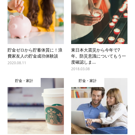
貯金ゼロから貯蓄体質に！浪
東日本大震災から今年で7
費家友人の貯金成功体験談
年。防災意識についてもう一
度確認しま...
2020.08.11
2018.03.08
貯金・家計
貯金・家計