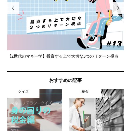


困惑
【Z世代のマネー学】投資する上で大切な3つのリターン視点
72
おすすめの記事
クイズ
税金