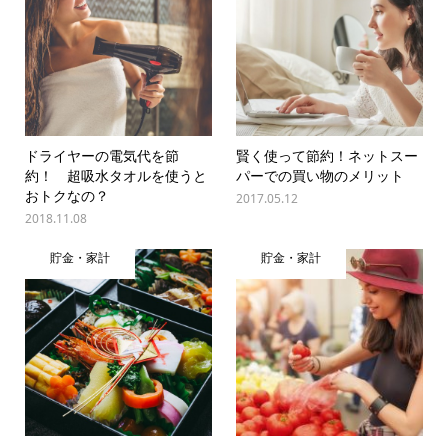
ドライヤーの電気代を節
賢く使って節約！ネットスー
約！ 超吸水タオルを使うと
パーでの買い物のメリット
おトクなの？
2017.05.12
2018.11.08
貯金・家計
貯金・家計