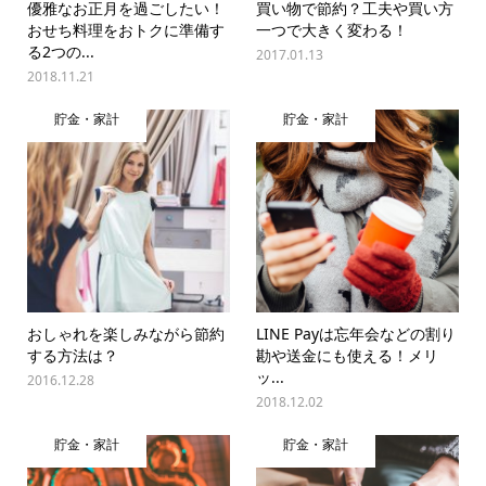
優雅なお正月を過ごしたい！
買い物で節約？工夫や買い方
おせち料理をおトクに準備す
一つで大きく変わる！
る2つの...
2017.01.13
2018.11.21
貯金・家計
貯金・家計
おしゃれを楽しみながら節約
LINE Payは忘年会などの割り
する方法は？
勘や送金にも使える！メリ
ッ...
2016.12.28
2018.12.02
貯金・家計
貯金・家計