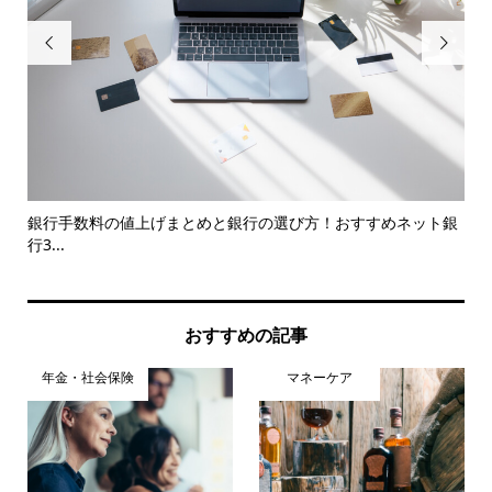


影響
銀行手数料の値上げまとめと銀行の選び方！おすすめネット銀
Yo
行3...
おすすめの記事
年金・社会保険
マネーケア