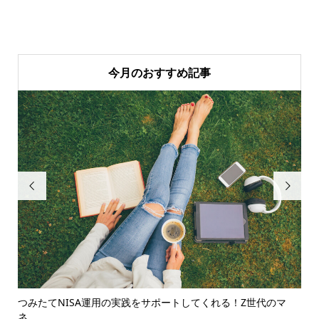
今月のおすすめ記事


つみたてNISA運用の実践をサポートしてくれる！Z世代のマ
意
ネ...
を..