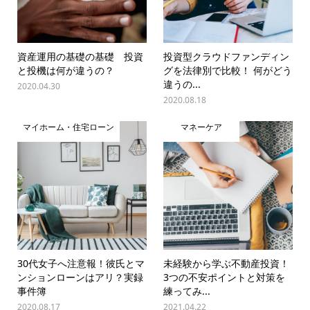
資産運用の基礎の基礎 投資
投資型クラウドファンディン
と投機は何が違うの？
グを法律別で比較！ 何がどう
違うの...
2020.04.30
2020.08.18
マイホーム・住宅ローン
マネーケア
30代女子へ注意報！彼氏とマ
未経験から学ぶ不動産投資！
ンションローンはアリ？実録
3つの不安ポイントと対策を
事件簿
練ってみ...
2020.08.17
2021.04.22