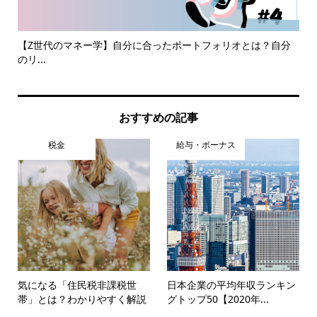
見直
【Z世代のマネー学】自分に合ったポートフォリオとは？自分
片
のリ...
理..
おすすめの記事
税金
給与・ボーナス
気になる「住民税非課税世
日本企業の平均年収ランキン
帯」とは？わかりやすく解説
グトップ50【2020年...