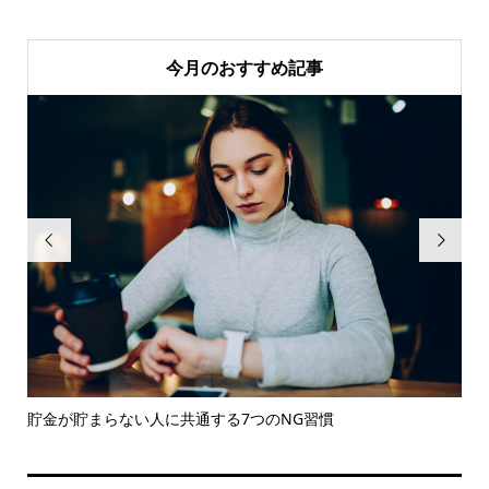
今月のおすすめ記事


る
貯金が貯まらない人に共通する7つのNG習慣
【
のリ.