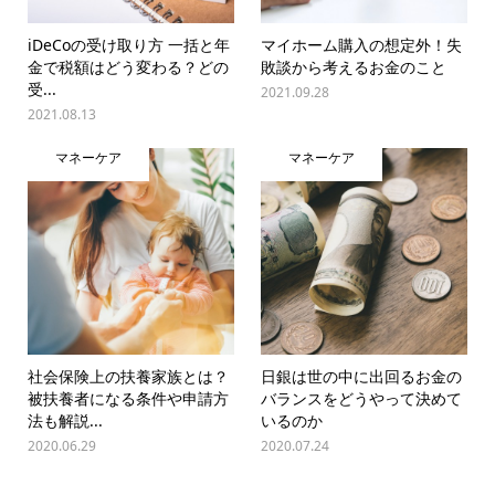
iDeCoの受け取り方 一括と年
マイホーム購入の想定外！失
金で税額はどう変わる？どの
敗談から考えるお金のこと
受...
2021.09.28
2021.08.13
マネーケア
マネーケア
社会保険上の扶養家族とは？
日銀は世の中に出回るお金の
被扶養者になる条件や申請方
バランスをどうやって決めて
法も解説...
いるのか
2020.06.29
2020.07.24