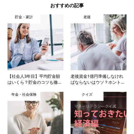
おすすめの記事
貯金・家計
老後
【社会人3年目】平均貯金額
老後資金1億円準備しなけれ
はいくら？貯金のコツも徹...
ばならないはウソ？ホント...
年金・社会保険
クイズ