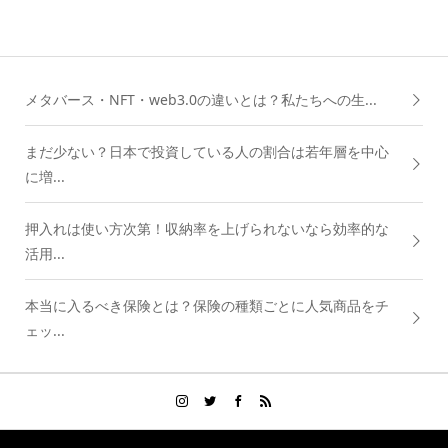
メタバース・NFT・web3.0の違いとは？私たちへの生...
まだ少ない？日本で投資している人の割合は若年層を中心
に増...
押入れは使い方次第！収納率を上げられないなら効率的な
活用...
本当に入るべき保険とは？保険の種類ごとに人気商品をチ
ェッ...