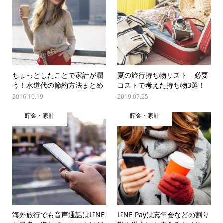
ちょっとしたことで家計が潤
夏の旅行持ち物リスト 必要
う！水道代の節約方法まとめ
コストで考えた持ち物3選！
2016.10.19
2019.07.25
貯金・家計
貯金・家計
海外旅行でも音声通話はLINE
LINE Payは忘年会などの割り