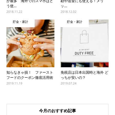
が最多 海外でのスマホはど
勘や送金にも使える！メリ
う使...
ッ...
2018.11.22
2018.12.02
貯金・家計
貯金・家計
知らなきゃ損！ ファースト
免税店は日本出国時と海外 ど
フードのクーポン徹底活用術
っちが安いの？
2019.11.19
2019.07.24
今月のおすすめ記事