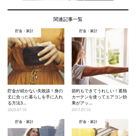
関連記事一覧
貯金・家計
貯金・家計
貯金が続かない失敗談！身の
節約もできてうれしい！遮熱
丈に合った暮らしを手に入れ
カーテンを使ってエアコン効
る方法3...
果がアッ...
2020.07.10
2017.07.10
貯金・家計
貯金・家計