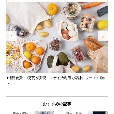


見直
1週間食費－1万円が実現！？ポイ活利用で家計にプラス！節約
【
レ...
おすすめの記事
貯金・家計
貯金・家計