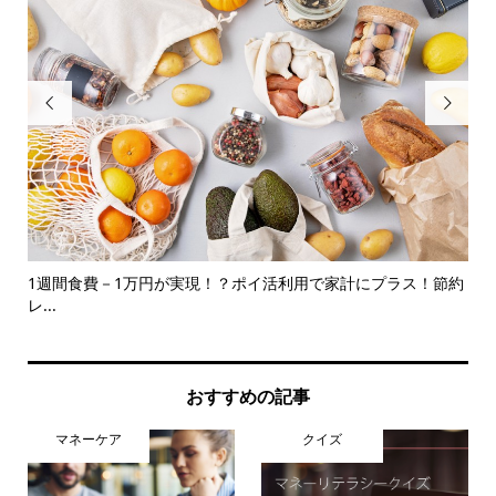


とき
1週間食費－1万円が実現！？ポイ活利用で家計にプラス！節約
私が
レ...
おすすめの記事
マネーケア
クイズ