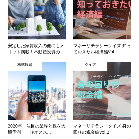
安定した家賃収入の他にもメ
マネーリテラシークイズ 知っ
リット満載！不動産投資の...
ておきたい経済編Vol...
株式投資
クイズ
2020年、注目の業界と株を大
マネーリテラシークイズ 身の
胆予測！ FPオスス...
回りの税金編Vol.2