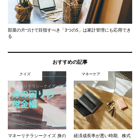
部屋の片づけで目指すべき「3つのS」は家計管理にも応用でき
F
る
的..
おすすめの記事
クイズ
マネーケア
マネーリテラシークイズ 身の
経済成長率が悪い時期、株式