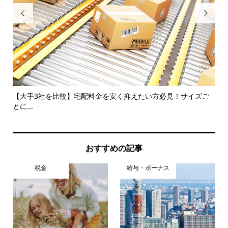


のポ
【大手3社を比較】宅配料金を安く抑えたい方必見！サイズご
【2
とに...
おすすめの記事
税金
給与・ボーナス