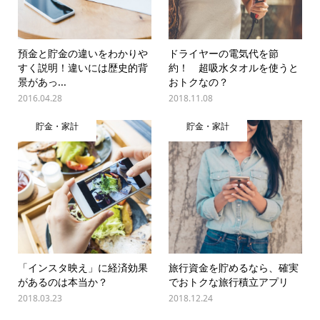
預金と貯金の違いをわかりや
ドライヤーの電気代を節
すく説明！違いには歴史的背
約！ 超吸水タオルを使うと
景があっ...
おトクなの？
2016.04.28
2018.11.08
貯金・家計
貯金・家計
「インスタ映え」に経済効果
旅行資金を貯めるなら、確実
があるのは本当か？
でおトクな旅行積立アプリ
2018.03.23
2018.12.24