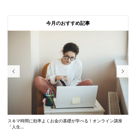
今月のおすすめ記事


のポ
スキマ時間に効率よくお金の基礎が学べる！オンライン講座
貯
「人生...