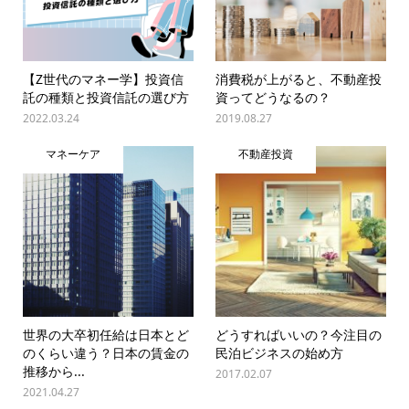
【Z世代のマネー学】投資信
消費税が上がると、不動産投
託の種類と投資信託の選び方
資ってどうなるの？
2022.03.24
2019.08.27
マネーケア
不動産投資
世界の大卒初任給は日本とど
どうすればいいの？今注目の
のくらい違う？日本の賃金の
民泊ビジネスの始め方
推移から...
2017.02.07
2021.04.27