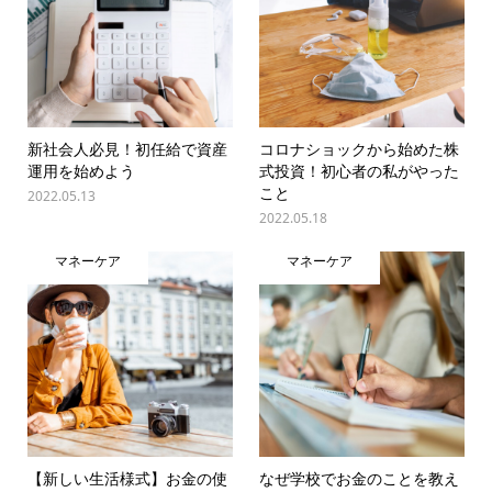
新社会人必見！初任給で資産
コロナショックから始めた株
運用を始めよう
式投資！初心者の私がやった
こと
2022.05.13
2022.05.18
マネーケア
マネーケア
【新しい生活様式】お金の使
なぜ学校でお金のことを教え