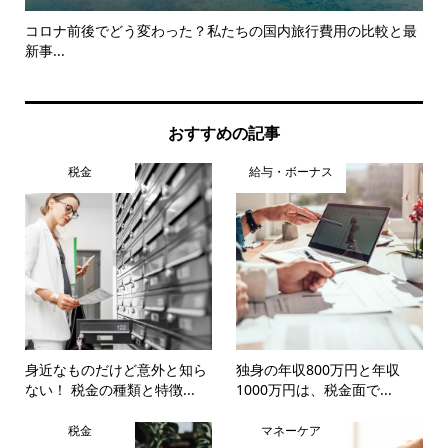
か
コロナ前後でどう変わった？私たちの国内旅行費用の比較と最
グ
新事...
談..
おすすめの記事
税金
給与・ボーナス
身近なものだけど意外と知ら
独身の年収800万円と年収
ない！ 税金の種類と特徴...
1000万円は、税金面で...
税金
マネーケア