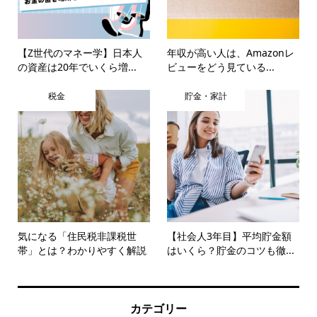
【Z世代のマネー学】日本人
年収が高い人は、Amazonレ
の資産は20年でいくら増...
ビューをどう見ている...
税金
貯金・家計
気になる「住民税非課税世
【社会人3年目】平均貯金額
帯」とは？わかりやすく解説
はいくら？貯金のコツも徹...
カテゴリー