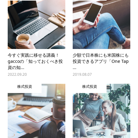
今すぐ実践に移せる講義！
少額で日本株にも米国株にも
gaccoの「知っておくべき投
投資できるアプリ「One Tap
資の知...
...
2022.09.20
2019.08.07
株式投資
株式投資