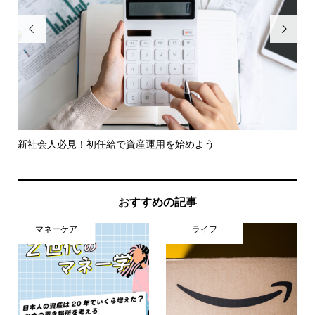


新社会人必見！初任給で資産運用を始めよう
部
る
おすすめの記事
マネーケア
ライフ