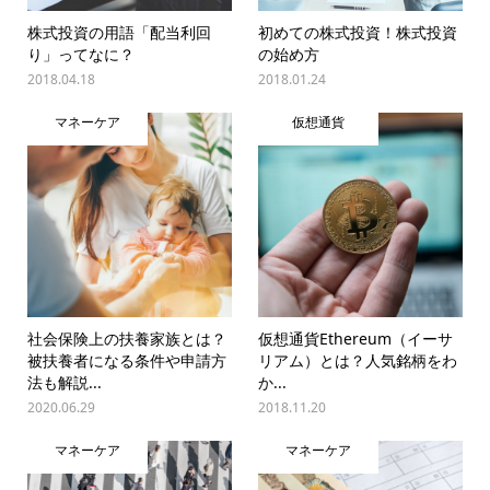
株式投資の用語「配当利回
初めての株式投資！株式投資
り」ってなに？
の始め方
2018.04.18
2018.01.24
マネーケア
仮想通貨
社会保険上の扶養家族とは？
仮想通貨Ethereum（イーサ
被扶養者になる条件や申請方
リアム）とは？人気銘柄をわ
法も解説...
か...
2020.06.29
2018.11.20
マネーケア
マネーケア