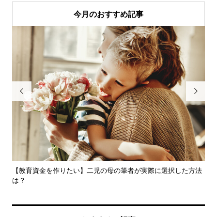
今月のおすすめ記事


ド
【教育資金を作りたい】二児の母の筆者が実際に選択した方法
つ
は？
意..