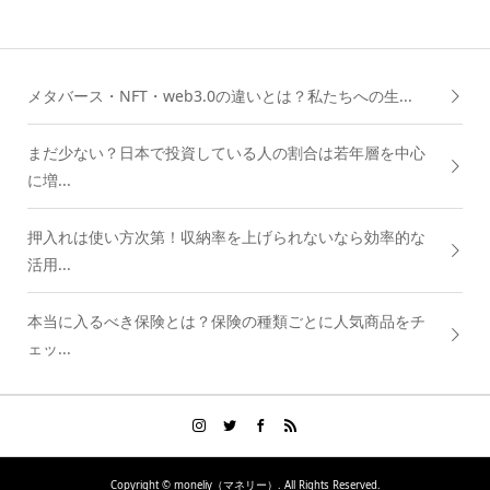
メタバース・NFT・web3.0の違いとは？私たちへの生...
まだ少ない？日本で投資している人の割合は若年層を中心
に増...
押入れは使い方次第！収納率を上げられないなら効率的な
活用...
本当に入るべき保険とは？保険の種類ごとに人気商品をチ
ェッ...
Copyright ©
moneliy（マネリー）. All Rights Reserved.