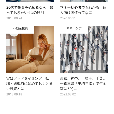
20代で投資を始めるなら 知
マネー初心者でもわかる！個
っておきたい4つの鉄則
人向け国債ってなに
2018.09.24
2020.06.11
不動産投資
マネーケア
実はグッドタイミング 転
東京、神奈川、埼玉、千葉…
職・退職前に始めておくと良
一都三県「平均年収」で年金
い投資とは
額はどう...
2018.09.18
2022.08.02