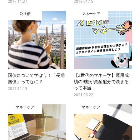
2017.11.27
2018.01.15
公社債
マネーケア
国債について学ぼう！「長期
【Z世代のマネー学】運用成
国債」ってなに？
績の9割が資産配分で決まる
って本当...
2017.11.13
2021.06.22
マネーケア
マネーケア