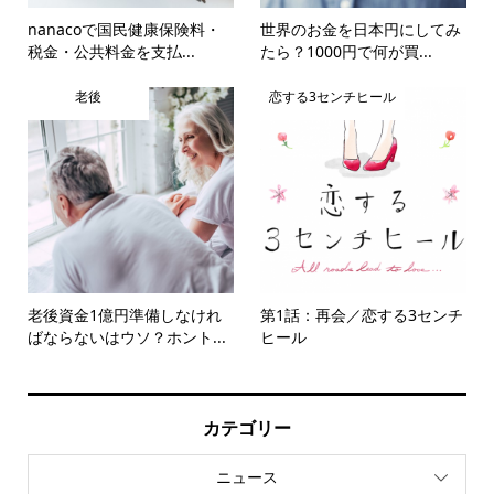
nanacoで国民健康保険料・
世界のお金を日本円にしてみ
税金・公共料金を支払...
たら？1000円で何が買...
老後
恋する3センチヒール
老後資金1億円準備しなけれ
第1話：再会／恋する3センチ
ばならないはウソ？ホント...
ヒール
カテゴリー
ニュース