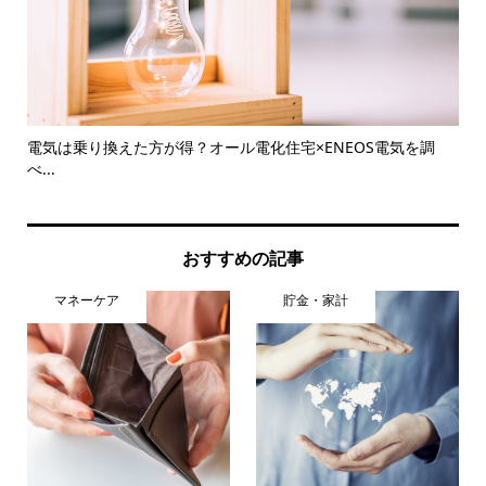
末
電気は乗り換えた方が得？オール電化住宅×ENEOS電気を調
つ
べ...
意..
おすすめの記事
マネーケア
貯金・家計