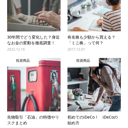
30年間でどう変化した？身近
有名株も少額から買える？
なお金の変動を徹底調査！
「ミニ株」って何？
2022.12.16
2017.12.01
投資商品
投資商品
先物取引「石油」の特徴やリ
初めてのiDeCo！ iDeCoの
スクまとめ
始め方