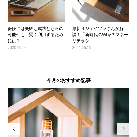
保険には失敗と成功どちらの
厚切りジェイソンさんが解
可能性も！賢く利用するため
説！「新時代のWhy？マネー
には？
リテラシ...
2020.10.20
2021.06.15
今月のおすすめ記事

