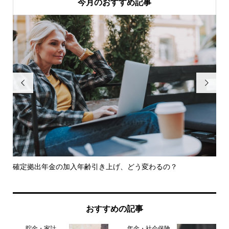
今月のおすすめ記事


ェッ
確定拠出年金の加入年齢引き上げ、どう変わるの？
仕
けた.
おすすめの記事
貯金・家計
年金・社会保険