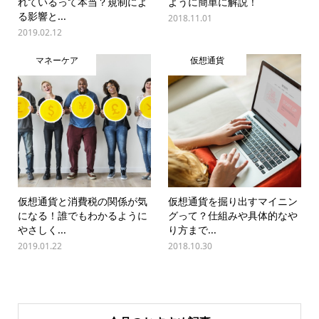
れているって本当？規制によ
ように簡単に解説！
る影響と...
2018.11.01
2019.02.12
マネーケア
仮想通貨
仮想通貨と消費税の関係が気
仮想通貨を掘り出すマイニン
になる！誰でもわかるように
グって？仕組みや具体的なや
やさしく...
り方まで...
2019.01.22
2018.10.30