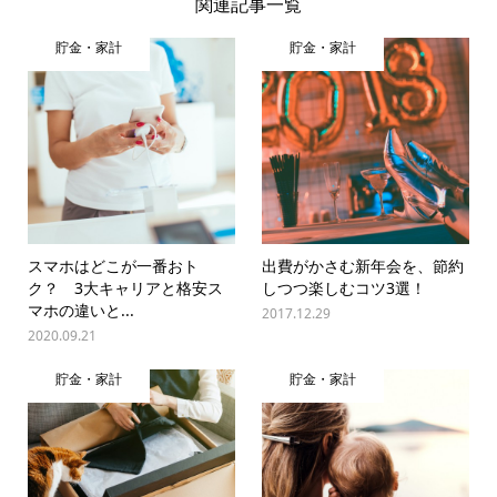
関連記事一覧
貯金・家計
貯金・家計
スマホはどこが一番おト
出費がかさむ新年会を、節約
ク？ 3大キャリアと格安ス
しつつ楽しむコツ3選！
マホの違いと...
2017.12.29
2020.09.21
貯金・家計
貯金・家計