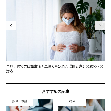


超え
コロナ禍での妊娠生活！里帰りを決めた理由と家計の変化への
ga
対応...
おすすめの記事
貯金・家計
税金