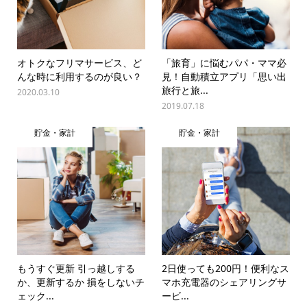
オトクなフリマサービス、ど
「旅育」に悩むパパ・ママ必
んな時に利用するのが良い？
見！自動積立アプリ「思い出
旅行と旅...
2020.03.10
2019.07.18
貯金・家計
貯金・家計
もうすぐ更新 引っ越しする
2日使っても200円！便利なス
か、更新するか 損をしないチ
マホ充電器のシェアリングサ
ェック...
ービ...