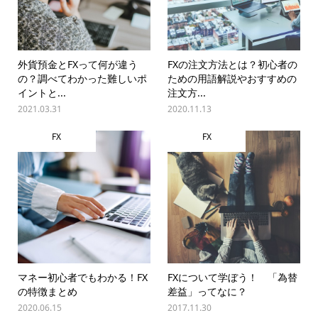
外貨預金とFXって何が違う
FXの注文方法とは？初心者の
の？調べてわかった難しいポ
ための用語解説やおすすめの
イントと...
注文方...
2021.03.31
2020.11.13
FX
FX
マネー初心者でもわかる！FX
FXについて学ぼう！ 「為替
の特徴まとめ
差益」ってなに？
2020.06.15
2017.11.30