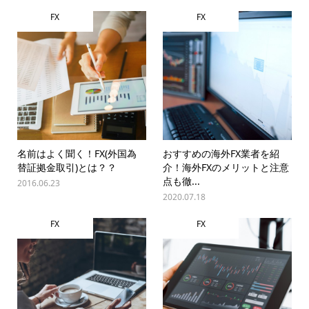
FX
FX
名前はよく聞く！FX(外国為
おすすめの海外FX業者を紹
替証拠金取引)とは？？
介！海外FXのメリットと注意
点も徹...
2016.06.23
2020.07.18
FX
FX