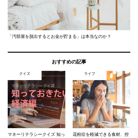
ット
「汚部屋を脱出するとお金が貯まる」は本当なのか？
意
を..
おすすめの記事
クイズ
ライフ
マネーリテラシークイズ 知っ
花粉症を軽減できる食材、控