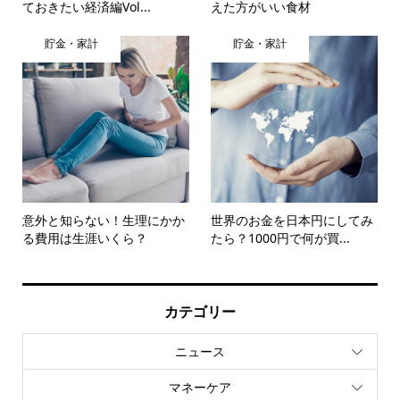
ておきたい経済編Vol...
えた方がいい食材
貯金・家計
貯金・家計
意外と知らない！生理にかか
世界のお金を日本円にしてみ
る費用は生涯いくら？
たら？1000円で何が買...
カテゴリー
ニュース
マネーケア