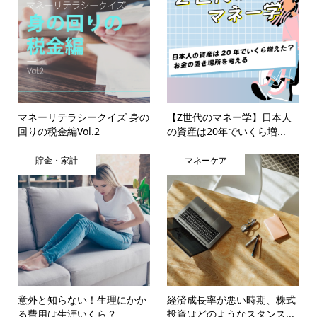
マネーリテラシークイズ 身の
【Z世代のマネー学】日本人
回りの税金編Vol.2
の資産は20年でいくら増...
貯金・家計
マネーケア
意外と知らない！生理にかか
経済成長率が悪い時期、株式
る費用は生涯いくら？
投資はどのようなスタンス...