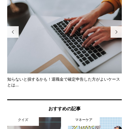


を
知らないと損するかも！退職金で確定申告した方がよいケース
厚
とは...
シ..
おすすめの記事
クイズ
マネーケア