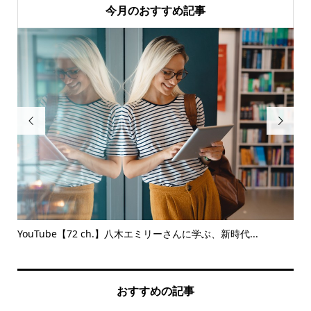
今月のおすすめ記事


イン
YouTube【72 ch.】八木エミリーさんに学ぶ、新時代...
Yo
おすすめの記事