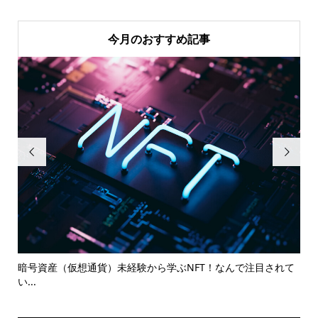
今月のおすすめ記事


」
暗号資産（仮想通貨）未経験から学ぶNFT！なんで注目されて
学
い...
談