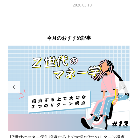
2020.03.18
今月のおすすめ記事


の
【Z世代のマネー学】投資する上で大切な3つのリターン視点
2