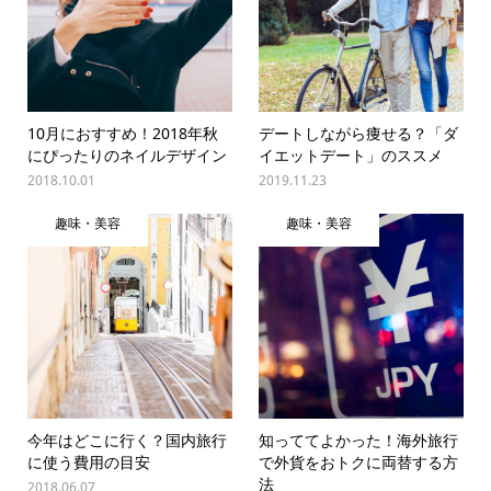
10月におすすめ！2018年秋
デートしながら痩せる？「ダ
にぴったりのネイルデザイン
イエットデート」のススメ
2018.10.01
2019.11.23
趣味・美容
趣味・美容
今年はどこに行く？国内旅行
知っててよかった！海外旅行
に使う費用の目安
で外貨をおトクに両替する方
法
2018.06.07