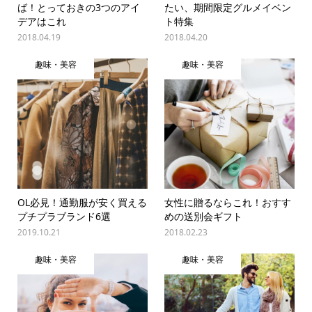
ば！とっておきの3つのアイ
たい、期間限定グルメイベン
デアはこれ
ト特集
2018.04.19
2018.04.20
趣味・美容
趣味・美容
OL必見！通勤服が安く買える
女性に贈るならこれ！おすす
プチプラブランド6選
めの送別会ギフト
2019.10.21
2018.02.23
趣味・美容
趣味・美容