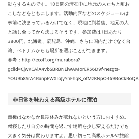
動をするものです。10日間の滞在中に地元の人たちと町お
こしなどをともにします。活動内容などのスケジュールは
事前に決まっているわけでなく、現地に到着後、地元の人
と話し合ってから決まるそうです。参加費は1日あたり
3800円。北海道、鹿児島、沖縄、さらに国内だけでなく台
湾、ベトナムからも場所を選ぶことができます。
参考：http://ecoff.org/murabora?
gclid=CjwKCAiA4vbSBRBNEiwAMorER56D9f-nezgts-
YOU9b8SrA4RanpEWXroJyYhFhgK_ofMzKNpO469BoCkRoQ
非日常を味わえる高級ホテルに宿泊
最後はなかなか長期休みが取れないという方におすすめ。
就寝したり自分の時間を過ごす場所を少し変えるだけでも
大きく気分は変わりますよ。思い切って高級ホテルや旅館