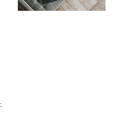
な
理
屋
こ