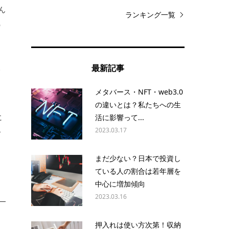
ん
ランキング一覧
の
最新記事
サ
。
メタバース・NFT・web3.0
の違いとは？私たちへの生
に
活に影響って...
2023.03.17
で
まだ少ない？日本で投資し
ている人の割合は若年層を
中心に増加傾向
2023.03.16
押入れは使い方次第！収納