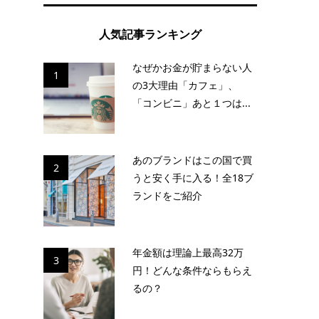
人気記事ランキング
なぜかお金が貯まらない人
1
ら
の3大理由「カフェ」、
「コンビニ」あと１つは...
ま
あのブランドはこの国で買
2
た
うと安く手に入る！全18ブ
ランドをご紹介
年金額は理論上最高32万
3
円！どんな条件ならもらえ
るの？