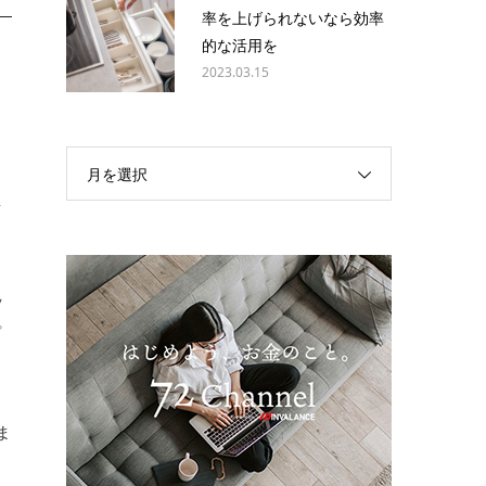
率を上げられないなら効率
的な活用を
自
2023.03.15
月を選択
事
ッ
プ
ま