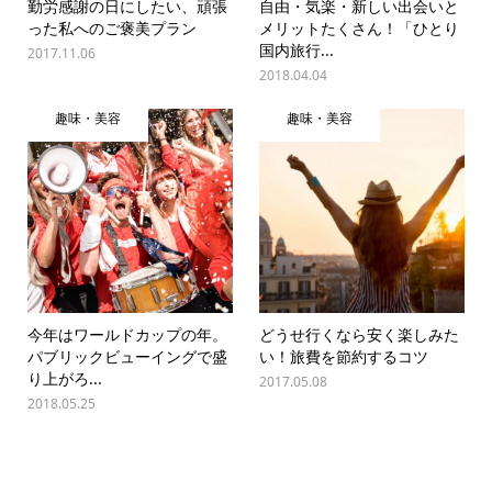
勤労感謝の日にしたい、頑張
自由・気楽・新しい出会いと
った私へのご褒美プラン
メリットたくさん！「ひとり
国内旅行...
2017.11.06
2018.04.04
趣味・美容
趣味・美容
今年はワールドカップの年。
どうせ行くなら安く楽しみた
パブリックビューイングで盛
い！旅費を節約するコツ
り上がろ...
2017.05.08
2018.05.25