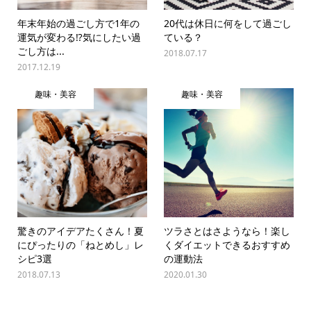
年末年始の過ごし方で1年の
20代は休日に何をして過ごし
運気が変わる⁉気にしたい過
ている？
ごし方は...
2018.07.17
2017.12.19
趣味・美容
趣味・美容
驚きのアイデアたくさん！夏
ツラさとはさようなら！楽し
にぴったりの「ねとめし」レ
くダイエットできるおすすめ
シピ3選
の運動法
2018.07.13
2020.01.30