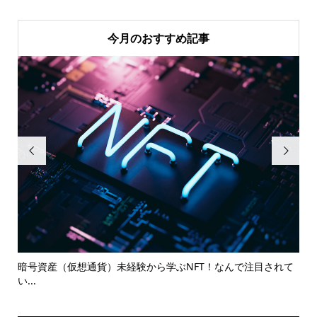
今月のおすすめ記事


..
暗号資産（仮想通貨）未経験から学ぶNFT！なんで注目されて
【
い...
って.