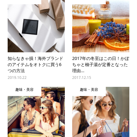
知らなきゃ損！海外ブランド
2017年の冬至はこの日！かぼ
のアイテムをオトクに買う6
ちゃと柚子湯が定番となった
つの方法
理由...
2019.10.22
2017.12.15
趣味・美容
趣味・美容