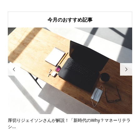
今月のおすすめ記事


法
厚切りジェイソンさんが解説！「新時代のWhy？マネーリテラ
暗
シ...
い..