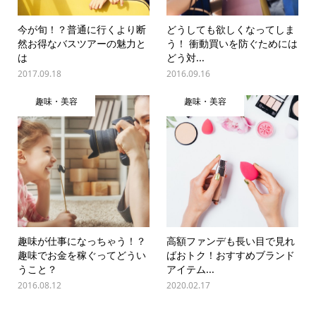
今が旬！？普通に行くより断
どうしても欲しくなってしま
然お得なバスツアーの魅力と
う！ 衝動買いを防ぐためには
は
どう対...
2017.09.18
2016.09.16
趣味・美容
趣味・美容
趣味が仕事になっちゃう！？
高額ファンデも長い目で見れ
趣味でお金を稼ぐってどうい
ばおトク！おすすめブランド
うこと？
アイテム...
2016.08.12
2020.02.17