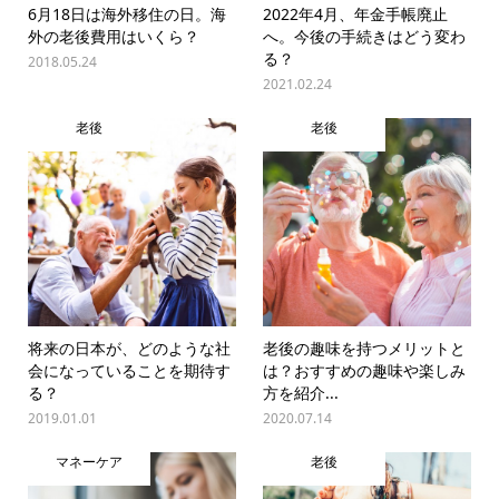
6月18日は海外移住の日。海
2022年4月、年金手帳廃止
外の老後費用はいくら？
へ。今後の手続きはどう変わ
る？
2018.05.24
2021.02.24
老後
老後
将来の日本が、どのような社
老後の趣味を持つメリットと
会になっていることを期待す
は？おすすめの趣味や楽しみ
る？
方を紹介...
2019.01.01
2020.07.14
マネーケア
老後