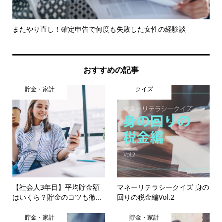
と最
またやり直し！確定申告で何度も失敗した女性の経験談
Yo
おすすめの記事
貯金・家計
クイズ
【社会人3年目】平均貯金額
マネーリテラシークイズ 身の
はいくら？貯金のコツも徹...
回りの税金編Vol.2
貯金・家計
貯金・家計