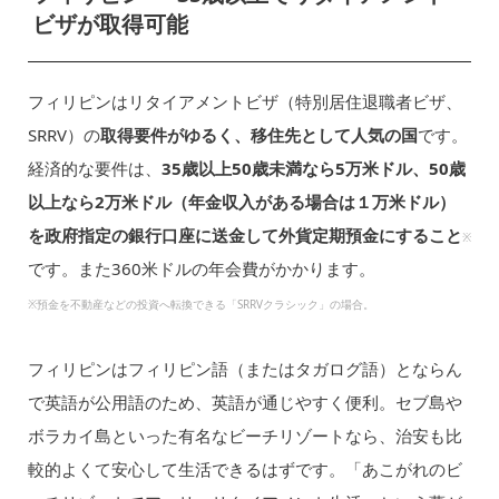
ビザが取得可能
フィリピンはリタイアメントビザ（特別居住退職者ビザ、
SRRV）の
取得要件がゆるく、移住先として人気の国
です。
経済的な要件は、
35歳以上50歳未満なら5万米ドル、50歳
以上なら2万米ドル（年金収入がある場合は１万米ドル）
を政府指定の銀行口座に送金して外貨定期預金にすること
※
です。また360米ドルの年会費がかかります。
※預金を不動産などの投資へ転換できる「SRRVクラシック」の場合。
フィリピンはフィリピン語（またはタガログ語）とならん
で英語が公用語のため、英語が通じやすく便利。セブ島や
ボラカイ島といった有名なビーチリゾートなら、治安も比
較的よくて安心して生活できるはずです。「あこがれのビ