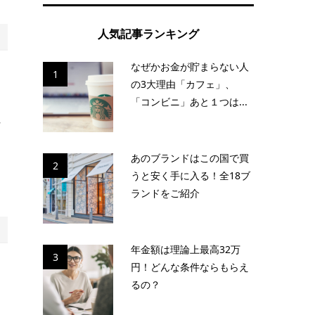
人気記事ランキング
なぜかお金が貯まらない人
1
と
の3大理由「カフェ」、
「コンビニ」あと１つは...
れ
避
あのブランドはこの国で買
2
うと安く手に入る！全18ブ
ランドをご紹介
年金額は理論上最高32万
3
円！どんな条件ならもらえ
。
るの？