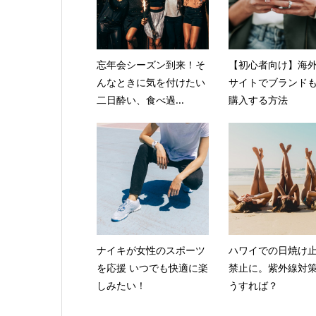
忘年会シーズン到来！そ
【初心者向け】海
んなときに気を付けたい
サイトでブランド
二日酔い、食べ過...
購入する方法
ナイキが女性のスポーツ
ハワイでの日焼け
を応援 いつでも快適に楽
禁止に。紫外線対
しみたい！
うすれば？