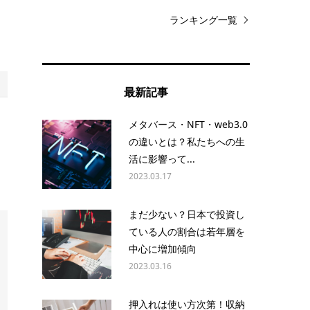
け
ランキング一覧
最新記事
こ
メタバース・NFT・web3.0
の違いとは？私たちへの生
活に影響って...
2023.03.17
まだ少ない？日本で投資し
ている人の割合は若年層を
中心に増加傾向
2023.03.16
押入れは使い方次第！収納