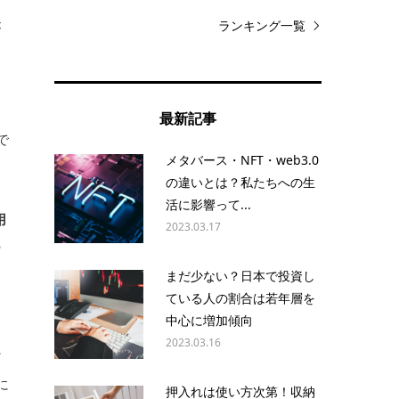
ランキング一覧
が
最新記事
で
メタバース・NFT・web3.0
の違いとは？私たちへの生
活に影響って...
用
2023.03.17
の
まだ少ない？日本で投資し
ている人の割合は若年層を
中心に増加傾向
2023.03.16
ど
に
押入れは使い方次第！収納