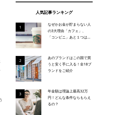
人気記事ランキング
なぜかお金が貯まらない人
1
の3大理由「カフェ」、
「コンビニ」あと１つは...
あのブランドはこの国で買
2
後
うと安く手に入る！全18ブ
人
ランドをご紹介
年金額は理論上最高32万
す
3
円！どんな条件ならもらえ
う
るの？