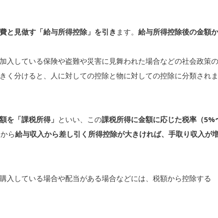
費と見做す「給与所得控除」を引き
ます。
給与所得控除後の金額
加入している保険や盗難や災害に見舞われた場合などの社会政策
きく分けると、人に対しての控除と物に対しての控除に分類され
額を「課税所得」
といい、この
課税所得に金額に応じた税率（5%
すから
給与収入から差し引く所得控除が大きければ、手取り収入が
購入している場合や配当がある場合などには、税額から控除する