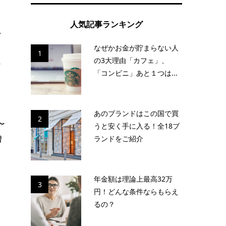
人気記事ランキング
か
なぜかお金が貯まらない人
1
の3大理由「カフェ」、
の
「コンビニ」あと１つは...
ま
あのブランドはこの国で買
2
〜
うと安く手に入る！全18ブ
ランドをご紹介
増
年金額は理論上最高32万
3
円！どんな条件ならもらえ
るの？