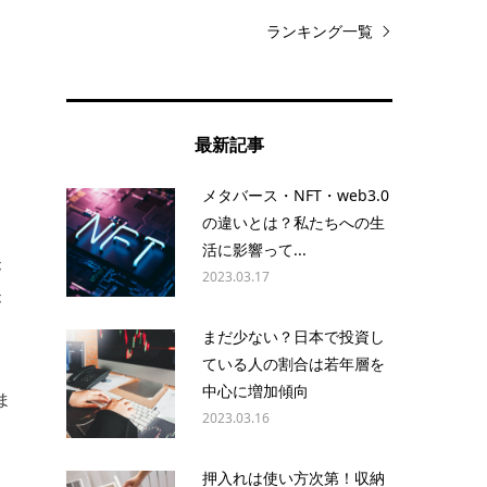
ランキング一覧
最新記事
メタバース・NFT・web3.0
の違いとは？私たちへの生
活に影響って...
が
2023.03.17
が
まだ少ない？日本で投資し
ている人の割合は若年層を
中心に増加傾向
ま
2023.03.16
押入れは使い方次第！収納