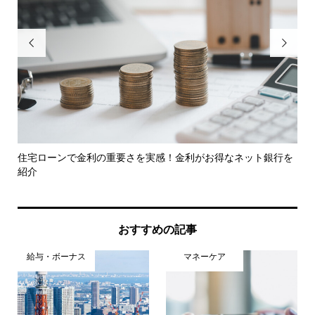


住宅ローンで金利の重要さを実感！金利がお得なネット銀行を
ま
紹介
加傾.
おすすめの記事
給与・ボーナス
マネーケア