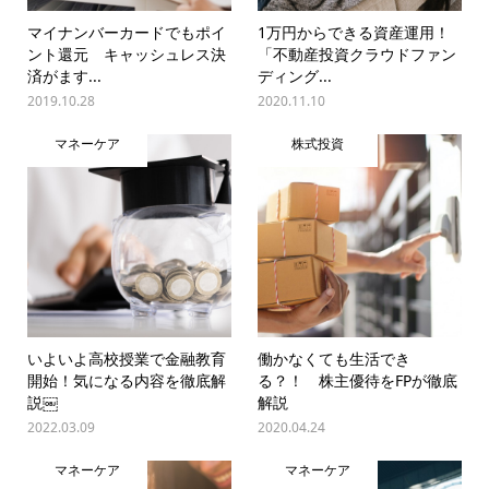
マイナンバーカードでもポイ
1万円からできる資産運用！
ント還元 キャッシュレス決
「不動産投資クラウドファン
済がます...
ディング...
2019.10.28
2020.11.10
マネーケア
株式投資
いよいよ高校授業で金融教育
働かなくても生活でき
開始！気になる内容を徹底解
る？！ 株主優待をFPが徹底
説￼
解説
2022.03.09
2020.04.24
マネーケア
マネーケア