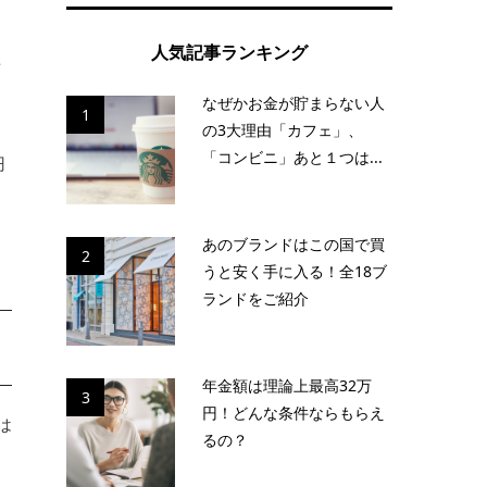
人気記事ランキング
歩
なぜかお金が貯まらない人
1
の3大理由「カフェ」、
「コンビニ」あと１つは...
円
あのブランドはこの国で買
2
うと安く手に入る！全18ブ
ランドをご紹介
年金額は理論上最高32万
3
円！どんな条件ならもらえ
は
るの？