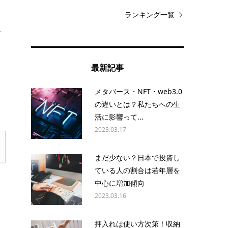
ランキング一覧
で
に
最新記事
メタバース・NFT・web3.0
の違いとは？私たちへの生
活に影響って...
2023.03.17
まだ少ない？日本で投資し
ている人の割合は若年層を
中心に増加傾向
2023.03.16
押入れは使い方次第！収納