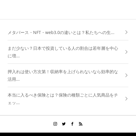
メタバース・NFT・web3.0の違いとは？私たちへの生...
まだ少ない？日本で投資している人の割合は若年層を中心
に増...
押入れは使い方次第！収納率を上げられないなら効率的な
活用...
本当に入るべき保険とは？保険の種類ごとに人気商品をチ
ェッ...