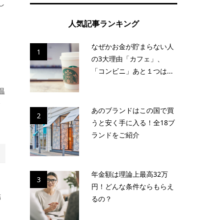
し
人気記事ランキング
なぜかお金が貯まらない人
1
の3大理由「カフェ」、
「コンビニ」あと１つは...
温
節
あのブランドはこの国で買
2
うと安く手に入る！全18ブ
ランドをご紹介
年金額は理論上最高32万
3
円！どんな条件ならもらえ
結
るの？