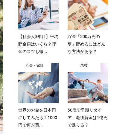
【社会人3年目】平均
貯金「500万円の
貯金額はいくら？貯
壁」貯めるにはどん
金のコツも徹...
な方法がある？
貯金・家計
老後
世界のお金を日本円
50歳で早期リタイ
にしてみたら？1000
ア、老後資金は1億円
円で何が買...
で足りる？