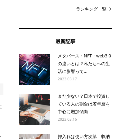
ランキング一覧
最新記事
メタバース・NFT・web3.0
の違いとは？私たちへの生
活に影響って...
2023.03.17
まだ少ない？日本で投資し
ている人の割合は若年層を
主
中心に増加傾向
2023.03.16
し
押入れは使い方次第！収納