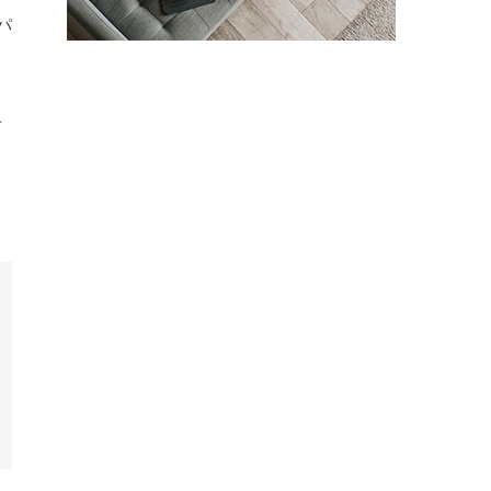
パ
」
で