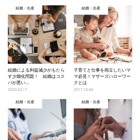
結婚・出産
結婚・出産
結婚による利益減少がもたら
子育てと仕事を両立したいマ
す少婚化問題！ 結婚はコス
マ必見！マザーズハローワー
パが悪い...
クとは
2020.03.17
2017.10.04
結婚・出産
結婚・出産