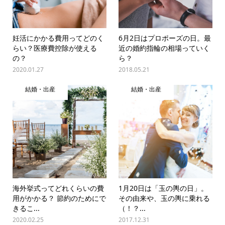
妊活にかかる費用ってどのく
6月2日はプロポーズの日。最
らい？医療費控除が使える
近の婚約指輪の相場っていく
の？
ら？
2020.01.27
2018.05.21
結婚・出産
結婚・出産
海外挙式ってどれくらいの費
1月20日は「玉の輿の日」。
用がかかる？ 節約のためにで
その由来や、玉の輿に乗れる
きるこ...
（！？...
2020.02.25
2017.12.31