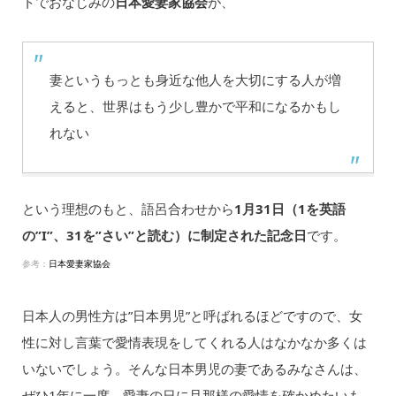
トでおなじみの
日本愛妻家協会
が、
妻というもっとも身近な他人を大切にする人が増
えると、世界はもう少し豊かで平和になるかもし
れない
という理想のもと、語呂合わせから
1月31日（1を英語
の”I”、31を”さい”と読む）に制定された記念日
です。
参考：
日本愛妻家協会
日本人の男性方は”日本男児”と呼ばれるほどですので、女
性に対し言葉で愛情表現をしてくれる人はなかなか多くは
いないでしょう。そんな日本男児の妻であるみなさんは、
ぜひ1年に一度、愛妻の日に旦那様の愛情を確かめたいも