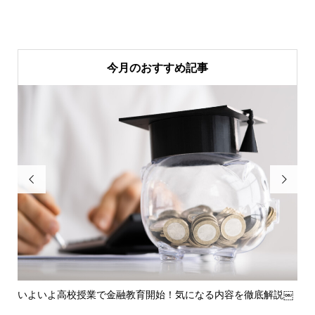
今月のおすすめ記事


ト
いよいよ高校授業で金融教育開始！気になる内容を徹底解説￼
部
る