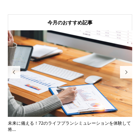
今月のおすすめ記事


る
未来に備える！72のライフプランシミュレーションを体験して
住
将...
紹