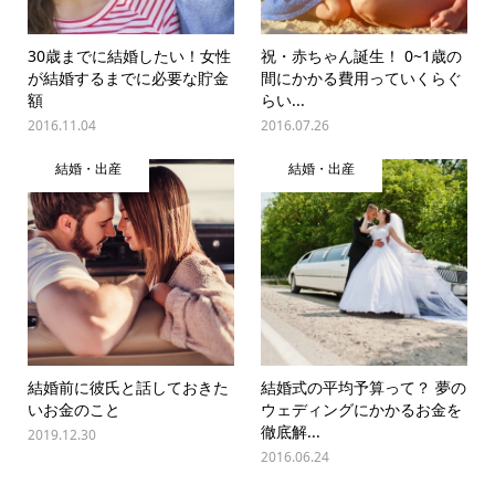
30歳までに結婚したい！女性
祝・赤ちゃん誕生！ 0~1歳の
が結婚するまでに必要な貯金
間にかかる費用っていくらぐ
額
らい...
2016.11.04
2016.07.26
結婚・出産
結婚・出産
結婚前に彼氏と話しておきた
結婚式の平均予算って？ 夢の
いお金のこと
ウェディングにかかるお金を
徹底解...
2019.12.30
2016.06.24