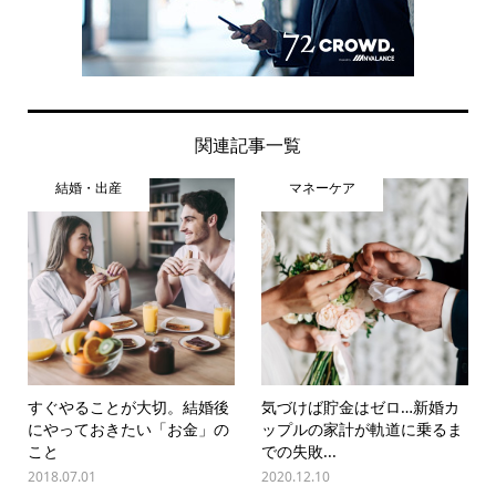
関連記事一覧
結婚・出産
マネーケア
すぐやることが大切。結婚後
気づけば貯金はゼロ…新婚カ
にやっておきたい「お金」の
ップルの家計が軌道に乗るま
こと
での失敗...
2018.07.01
2020.12.10