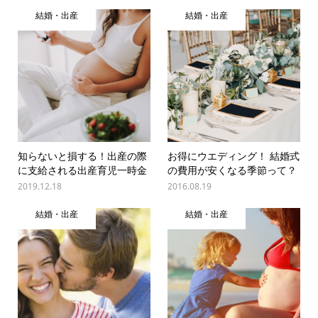
結婚・出産
結婚・出産
知らないと損する！出産の際
お得にウエディング！ 結婚式
に支給される出産育児一時金
の費用が安くなる季節って？
2019.12.18
2016.08.19
結婚・出産
結婚・出産