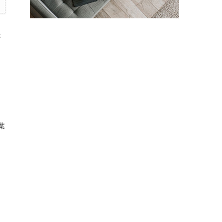
さ
葉
と