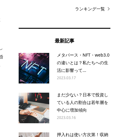
ランキング一覧
式
最新記事
し
メタバース・NFT・web3.0
婚
の違いとは？私たちへの生
の
活に影響って...
2023.03.17
し
まだ少ない？日本で投資し
ている人の割合は若年層を
中心に増加傾向
よ
2023.03.16
押入れは使い方次第！収納