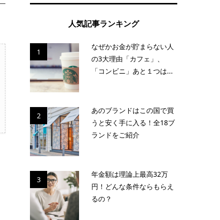
人気記事ランキング
なぜかお金が貯まらない人
1
の3大理由「カフェ」、
「コンビニ」あと１つは...
あのブランドはこの国で買
2
うと安く手に入る！全18ブ
ランドをご紹介
年金額は理論上最高32万
3
円！どんな条件ならもらえ
るの？