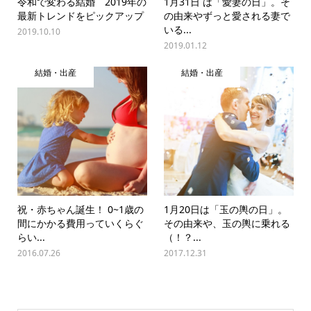
令和で変わる結婚 2019年の
1月31日 は「愛妻の日」。そ
最新トレンドをピックアップ
の由来やずっと愛される妻で
いる...
2019.10.10
2019.01.12
結婚・出産
結婚・出産
祝・赤ちゃん誕生！ 0~1歳の
1月20日は「玉の輿の日」。
間にかかる費用っていくらぐ
その由来や、玉の輿に乗れる
らい...
（！？...
2016.07.26
2017.12.31