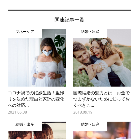
関連記事一覧
マネーケア
結婚・出産
コロナ禍での妊娠生活！里帰
国際結婚の魅力とは お金で
りを決めた理由と家計の変化
つまずかないために知ってお
への対応...
くべきこ...
2021.06.08
2018.09.19
結婚・出産
結婚・出産