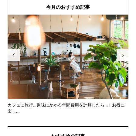
今月のおすすめ記事


カフェに旅行…趣味にかかる年間費用を計算したら…！お得に
確
楽し...
由と.
おすすめの記事