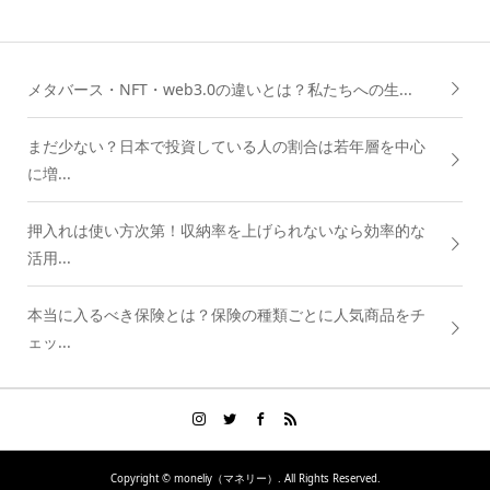
メタバース・NFT・web3.0の違いとは？私たちへの生...
まだ少ない？日本で投資している人の割合は若年層を中心
に増...
押入れは使い方次第！収納率を上げられないなら効率的な
活用...
本当に入るべき保険とは？保険の種類ごとに人気商品をチ
ェッ...
Copyright ©
moneliy（マネリー）. All Rights Reserved.