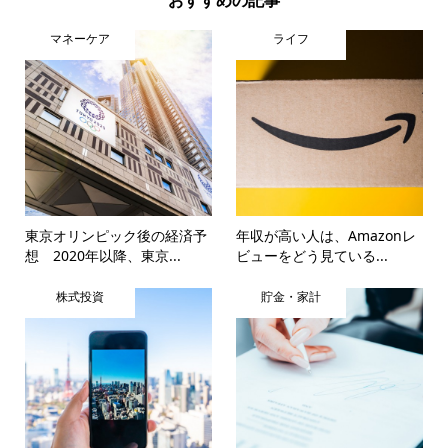
マネーケア
ライフ
東京オリンピック後の経済予
年収が高い人は、Amazonレ
想 2020年以降、東京...
ビューをどう見ている...
株式投資
貯金・家計