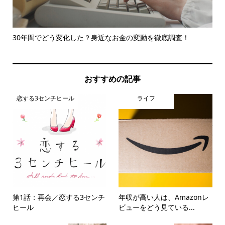
..
30年間でどう変化した？身近なお金の変動を徹底調査！
Yo
おすすめの記事
恋する3センチヒール
ライフ
第1話：再会／恋する3センチ
年収が高い人は、Amazonレ
ヒール
ビューをどう見ている...