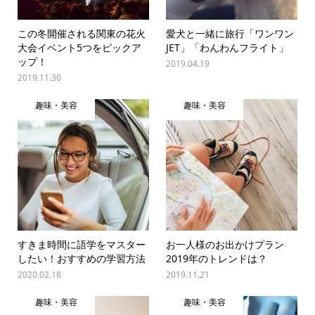
この冬開催される関東の花火
愛犬と一緒に旅行「ワンワン
大会イベント5つをピックア
JET」「わんわんフライト」
ップ！
2019.04.19
2019.11.30
趣味・美容
趣味・美容
すきま時間に語学をマスター
お一人様のお出かけプラン
したい！おすすめの学習方法
2019年のトレンドは？
2020.02.18
2019.11.21
趣味・美容
趣味・美容