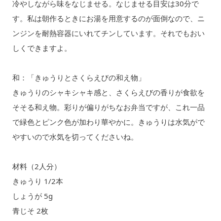
冷やしながら味をなじませる。なじませる目安は30分で
す。私は朝作るときにお湯を用意するのが面倒なので、ニ
ンジンを耐熱容器にいれてチンしています。それでもおい
しくできますよ。
和：「きゅうりとさくらえびの和え物」
きゅうりのシャキシャキ感と、さくらえびの香りが食欲を
そそる和え物。彩りが偏りがちなお弁当ですが、これ一品
で緑色とピンク色が加わり華やかに。きゅうりは水気がで
やすいので水気を切ってくださいね。
材料（2人分）
きゅうり 1/2本
しょうが 5g
青じそ 2枚