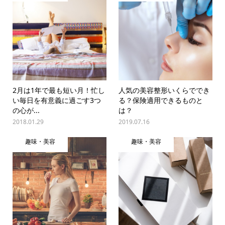
2月は1年で最も短い月！忙し
人気の美容整形いくらででき
い毎日を有意義に過ごす3つ
る？保険適用できるものと
の心が...
は？
2018.01.29
2019.07.16
趣味・美容
趣味・美容