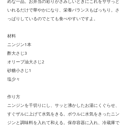
めな一品。お弁当の彩りがさみしいときにこれをササっと
いれるだけで華やかになり、栄養バランスもばっちり。さ
っぱりしているのでとても食べやすいですよ。
材料
ニンジン1本
酢大さじ3
オリーブ油大さじ2
砂糖小さじ1
塩少々
作り方
ニンジンを千切りにし、サッと沸かしたお湯にくぐらせ、
すぐザルに上げて水気をきる。ボウルに水気をきったニン
ジンと調味料を入れて和える。保存容器に入れ、冷蔵庫で