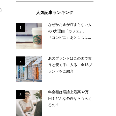
も
人気記事ランキング
なぜかお金が貯まらない人
1
の3大理由「カフェ」、
「コンビニ」あと１つは...
あのブランドはこの国で買
2
うと安く手に入る！全18ブ
ランドをご紹介
年金額は理論上最高32万
3
円！どんな条件ならもらえ
るの？