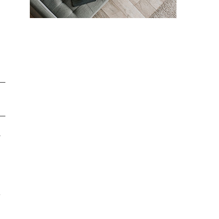
ア
じ
に
ユ
ェ