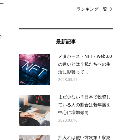
ランキング一覧
の
最新記事
と
メタバース・NFT・web3.0
の違いとは？私たちへの生
活に影響って...
2023.03.17
まだ少ない？日本で投資し
ている人の割合は若年層を
中心に増加傾向
2023.03.16
押入れは使い方次第！収納