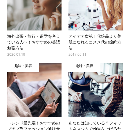
海外出張・旅行・留学を考え
アイデア次第！化粧品より美
ている人へ！おすすめの英語
肌になれるコスメ代の節約方
勉強方法...
法
2020.01.19
2017.05.11
趣味・美容
趣味・美容
トレンド最先端！おすすめの
あなたは知っている？フィッ
プチプラファッション通販サ
トネスジムで効果を上げるた