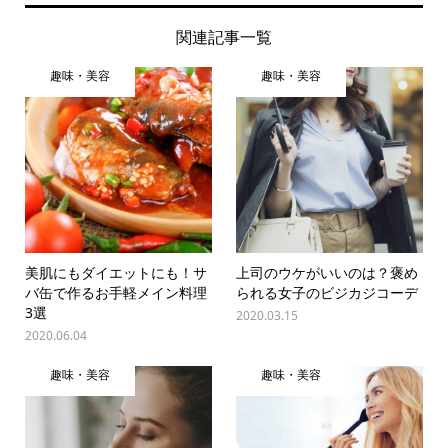
関連記事一覧
趣味・美容
趣味・美容
美肌にもダイエットにも！サ
上司のウケがいいのは？褒め
バ缶で作るお手軽メイン料理
られる女子のビジカジコーデ
3選
2020.03.15
2020.06.04
趣味・美容
趣味・美容