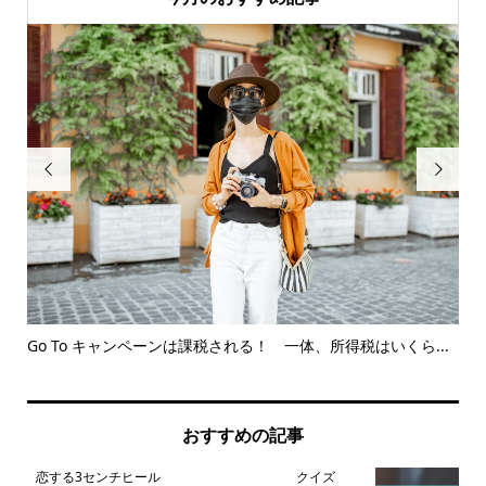


体験
Go To キャンペーンは課税される！ 一体、所得税はいくら...
Yo
おすすめの記事
恋する3センチヒール
クイズ