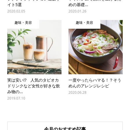
イト5選
めの基礎...
2020.02.05
2020.01.26
趣味・美容
趣味・美容
実は安い!? 人気のタピオカ
一度やったらハマる！？そう
ドリンクなど女性が好きな飲
めんのアレンジレシピ
み物の...
2020.06.28
2019.07.10
今月のおすすめ記事