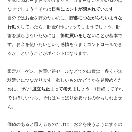
年収に関わらずお金が貯まる人、貯まらない人がいるのは
なぜでしょう？それは
日常にヒントが隠されています
。
自分ではお金を貯めたいのに、
貯蓄につながらないような
行動
をしていたら、貯金0円になってしまうでしょう。貯
蓄を減らさないためには、
衝動買いをしないこと
が基本で
す。お金を使いたいという感情をうまくコントロールでき
るか、ということがポイントになります。
限定バーゲン、お買い得セールなどでの出費は、多くが無
駄遣いにつながります。欲しいものかどうかを見極めるた
めに、ぜひ
1度立ち止まって考えましょう
。1日経ってそれ
でもほしいなら、それはやっぱり必要なものかもしれませ
ん。
価値のあると思えるものだけに、お金を使うようにするの