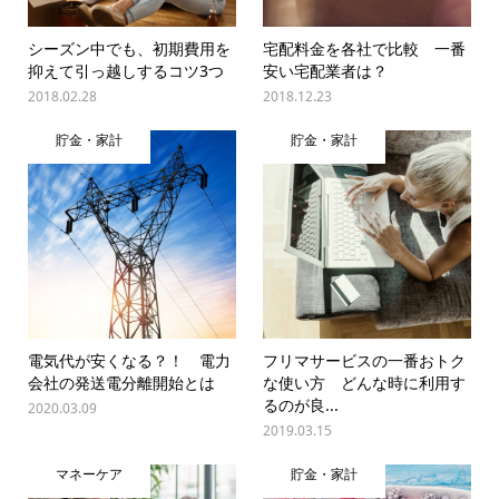
シーズン中でも、初期費用を
宅配料金を各社で比較 一番
抑えて引っ越しするコツ3つ
安い宅配業者は？
2018.02.28
2018.12.23
貯金・家計
貯金・家計
電気代が安くなる？！ 電力
フリマサービスの一番おトク
会社の発送電分離開始とは
な使い方 どんな時に利用す
るのが良...
2020.03.09
2019.03.15
マネーケア
貯金・家計