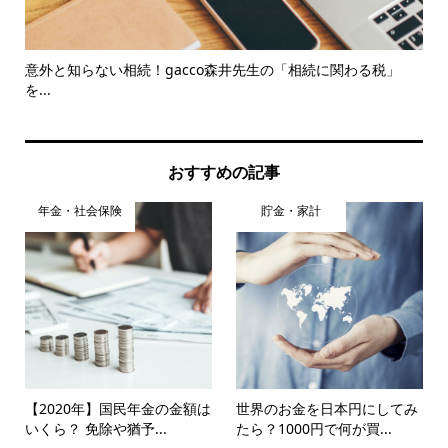
を
意外と知らない相続！gacco森井先生の「相続に関わる税」
私が
を...
おすすめの記事
年金・社会保険
貯金・家計
【2020年】国民年金の金額は
世界のお金を日本円にしてみ
いくら？ 免除や猶予...
たら？1000円で何が買...