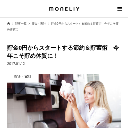
記事一覧
貯金・家計
貯金0円からスタートする節約＆貯蓄術 今年こそ貯
め体質に！
貯金0円からスタートする節約＆貯蓄術 今
年こそ貯め体質に！
2017.01.12
貯金・家計