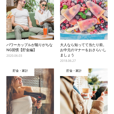
パワーカップルが陥りがちな
大人なら知ってて当たり前。
NG習慣【貯金編】
お中元のマナーをおさらいし
ましょう
2020.06.03
2018.06.27
貯金・家計
貯金・家計